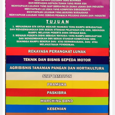
Koleksi Video
Album Foto
E-Learning
Agenda
Data Alumni
Lainnya
Kesehatan
Kuliner
Dalam Negeri
Luar Negeri