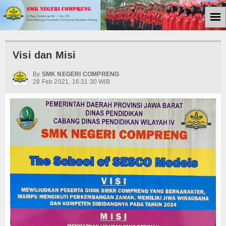
☰
Home
Visi dan Misi
Berita
By
SMK NEGERI COMPRENG
28 Feb 2021, 16:31:30 WIB
Kemiskinan
Tutorial
Ekonomi
Politik
Ham
Internasional
Teknologi