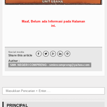
Hubungi Kami
Maaf, Belum ada Informasi pada Halaman
ini.
Social media





Share this article
Author :
SMK NEGERI COMPRENG - smkncompreng@yahoo.com
PRINCIPAL