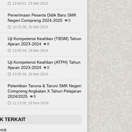
13:06:01, 29 Mei 2024
🕔
Penerimaan Peserta Didik Baru SMK
Negeri Compreng 2024-2025
0
10:25:38, 30 Mei 2024
🕔
Uji Kompetensi Keahlian (TBSM) Tahun
Ajaran 2023-2024
0
13:00:39, 29 Mei 2024
🕔
Uji Kompetensi Keahlian (ATPH) Tahun
Ajaran 2023-2024
0
13:05:46, 29 Mei 2024
🕔
Pelantikan Taruna & Taruni SMK Negeri
Compreng Angkatan X Tahun Pelajaran
2024/2025
0
11:13:06, 18 Nov 2024
🕔
NK TERKAIT
ktok