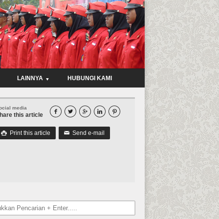
LAINNYA
HUBUNGI KAMI
ocial media





hare this article
Print this article
Send e-mail

✉