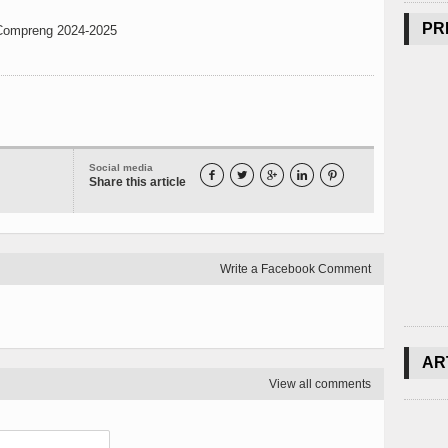
PR
 Compreng 2024-2025
Social media





Share this article
Write a Facebook Comment
AR
View all comments