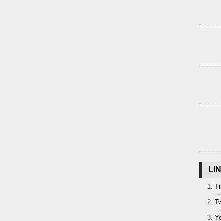
LI
Ti
Tw
Y