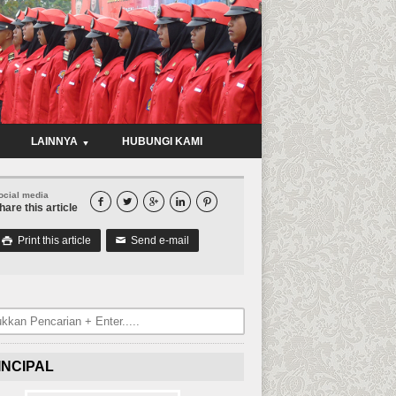
LAINNYA
HUBUNGI KAMI
ocial media





hare this article
Print this article
Send e-mail

✉
INCIPAL