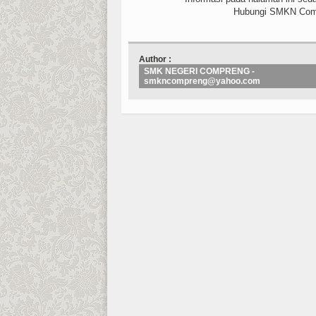
Hubungi SMKN Comp
Author :
SMK NEGERI COMPRENG -
smkncompreng@yahoo.com