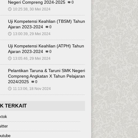
Negeri Compreng 2024-2025
0
10:25:38, 30 Mei 2024
🕔
Uji Kompetensi Keahlian (TBSM) Tahun
Ajaran 2023-2024
0
13:00:39, 29 Mei 2024
🕔
Uji Kompetensi Keahlian (ATPH) Tahun
Ajaran 2023-2024
0
13:05:46, 29 Mei 2024
🕔
Pelantikan Taruna & Taruni SMK Negeri
Compreng Angkatan X Tahun Pelajaran
2024/2025
0
11:13:06, 18 Nov 2024
🕔
NK TERKAIT
ktok
itter
outube