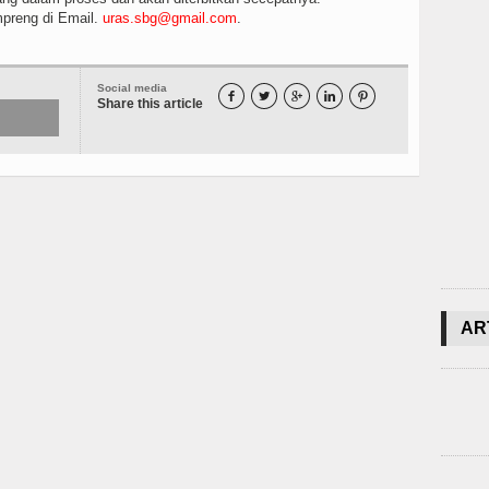
reng di Email.
uras.sbg@gmail.com
.
Social media





Share this article
AR