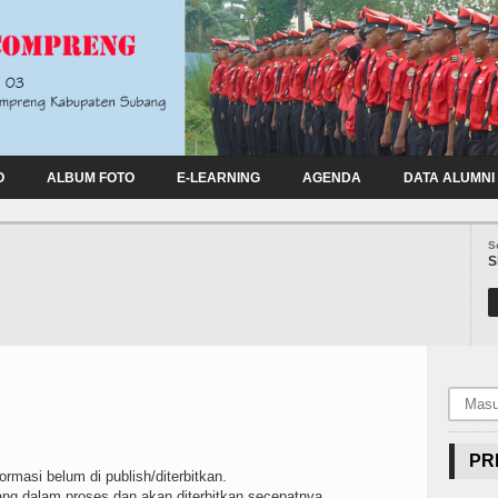
O
ALBUM FOTO
E-LEARNING
AGENDA
DATA ALUMNI
S
S
PR
rmasi belum di publish/diterbitkan.
ang dalam proses dan akan diterbitkan secepatnya.