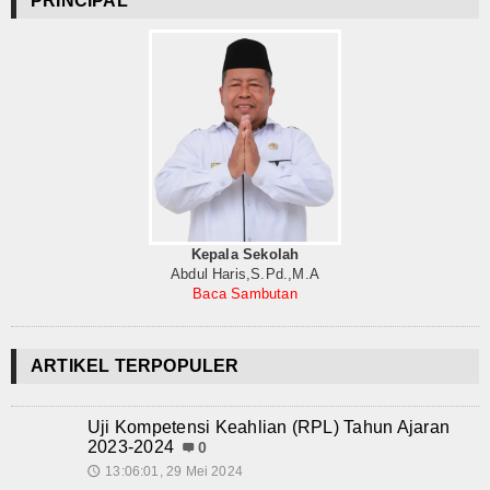
PRINCIPAL
Hubungi Kami
Kepala Sekolah
Abdul Haris,S.Pd.,M.A
Baca Sambutan
ARTIKEL TERPOPULER
Uji Kompetensi Keahlian (RPL) Tahun Ajaran
2023-2024
0
13:06:01, 29 Mei 2024
🕔