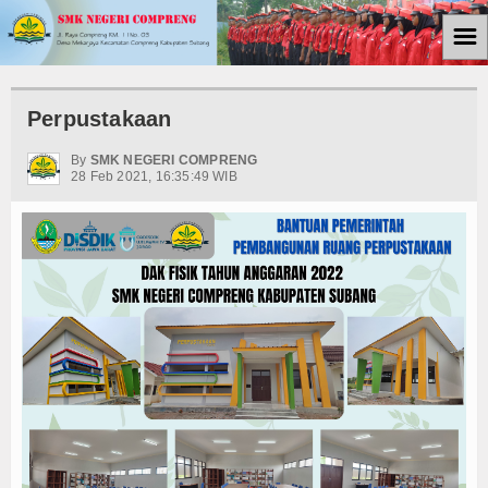
☰
Home
Perpustakaan
Berita
By
SMK NEGERI COMPRENG
28 Feb 2021, 16:35:49 WIB
Kemiskinan
Tutorial
Ekonomi
Politik
Ham
Internasional
Teknologi