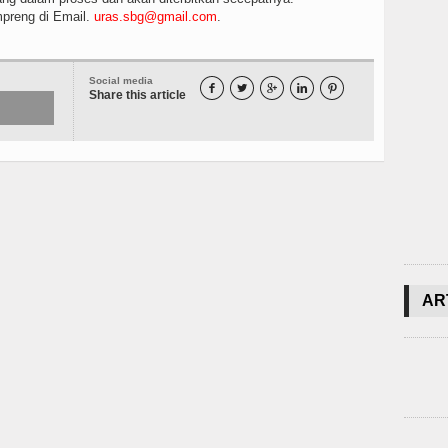
reng di Email.
uras.sbg@gmail.com
.
Social media





Share this article
AR