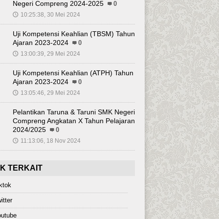
Negeri Compreng 2024-2025
0
10:25:38, 30 Mei 2024
🕔
Uji Kompetensi Keahlian (TBSM) Tahun
Ajaran 2023-2024
0
13:00:39, 29 Mei 2024
🕔
Uji Kompetensi Keahlian (ATPH) Tahun
Ajaran 2023-2024
0
13:05:46, 29 Mei 2024
🕔
Pelantikan Taruna & Taruni SMK Negeri
Compreng Angkatan X Tahun Pelajaran
2024/2025
0
11:13:06, 18 Nov 2024
🕔
NK TERKAIT
ktok
itter
outube