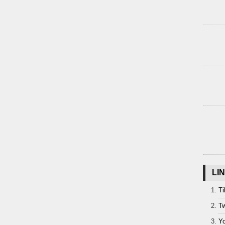
LI
Ti
Tw
Y