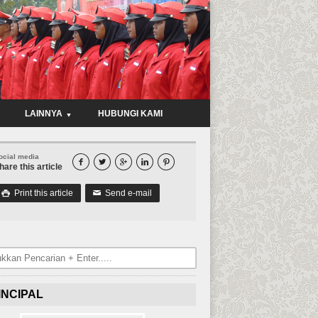
LAINNYA
HUBUNGI KAMI
ocial media





hare this article
Print this article
Send e-mail

✉
INCIPAL