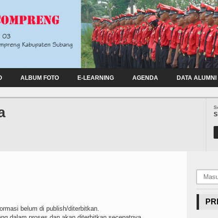
O
ALBUM FOTO
E-LEARNING
AGENDA
DATA ALUMNI
a
S
S
PR
rmasi belum di publish/diterbitkan.
ang dalam proses dan akan diterbitkan secepatnya.