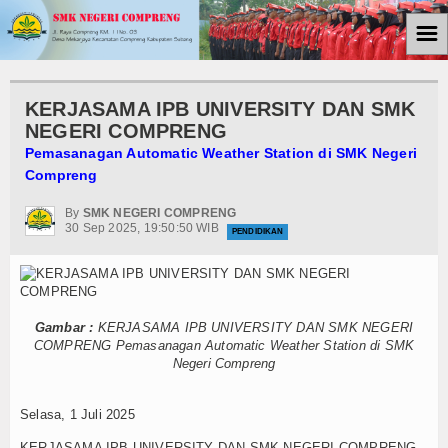
☰
Home
KERJASAMA IPB UNIVERSITY DAN SMK
Berita
NEGERI COMPRENG
Pemasanagan Automatic Weather Station di SMK Negeri
Kemiskinan
Compreng
Tutorial
By
SMK NEGERI COMPRENG
30 Sep 2025, 19:50:50 WIB
PENDIDIKAN
Ekonomi
Politik
Gambar :
KERJASAMA IPB UNIVERSITY DAN SMK NEGERI
Ham
COMPRENG Pemasanagan Automatic Weather Station di SMK
Negeri Compreng
Internasional
Selasa, 1 Juli 2025
Teknologi
KERJASAMA IPB UNIVERSITY DAN SMK NEGERI COMPRENG