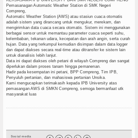
Pemasanagan Automatic Weather Station di SMK Negeri
Koleksi Video
Compreng,
Automatic Weather Station (AWS) atau stasiun cuaca otomatis
Album Foto
adalah sistem yang dirancang untuk mengukur, merekam, dan
mengirimkan data cuaca secara otomatis. Sistem ini menggunakan
E-Learning
berbagai sensor untuk memantau parameter cuaca seperti suhu,
kelembaban, tekanan udara, kecepatan dan arah angin, serta curah
hujan. Data yang terkumpul kemudian disimpan dalam data logger
Agenda
dan dapat diakses secara real-time atau ditransfer ke sistem lain
untuk dianalisis lebih lanjut.
Data Alumni
Data ini dapat diakses oleh petani di wilayah Compreng dan sangat
diperlukan dalam proses tanam hingga pemanenan.
Hadir pada kesempatan ini petani, BPP Compreng, Tim IPB,
Lainnya
Penyuluh pertanian, dan mahasiswa pertanian Unsika.
Kami mengucapkan terimakasih kepada IPB University atas
Kesehatan
pemasangan AWS di SMKN Compreng, semoga bermanfaat utk
masyarakat luas
Kuliner
Dalam Negeri
Luar Negeri
Social media